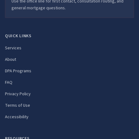
Use the office line for first contact, consultation routing, and
general mortgage questions.
QUICK LINKS
Services
About
DPA Programs
FAQ
Privacy Policy
Terms of Use
Accessibility
RESOURCES