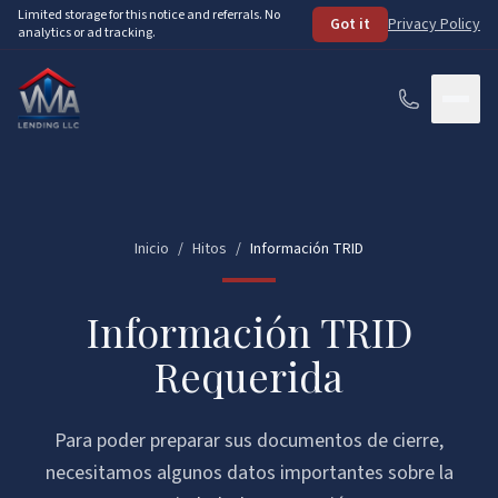
Skip to main content
Limited storage for this notice and referrals. No
Got it
Privacy Policy
analytics or ad tracking.
Services
How It Works
Inicio
/
Hitos
/
Información TRID
About
Información TRID
Loan Programs
Requerida
FHA Loans
Resources
Para poder preparar sus documentos de cierre,
VA Loans
See Your Options
FAQ
necesitamos algunos datos importantes sobre la
Conventional Loans