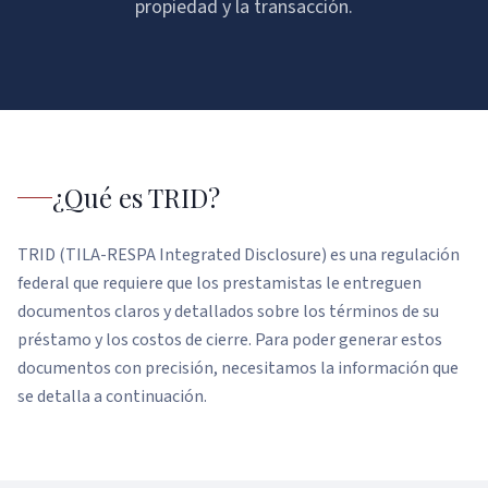
propiedad y la transacción.
Mortgage Calculator
Contact
USDA Loans
Blog & Guides
Returning borrower?
Reverse Mortgages
Refinance
See Your Options
Construction Loans
¿Qué es TRID?
Commercial Real Estate
TRID (TILA-RESPA Integrated Disclosure) es una regulación
Non-QM / Alternative
federal que requiere que los prestamistas le entreguen
Bank Statement Loans
documentos claros y detallados sobre los términos de su
préstamo y los costos de cierre. Para poder generar estos
DSCR Loans
documentos con precisión, necesitamos la información que
ITIN Mortgage
se detalla a continuación.
Foreign National Loans
1099 Income Loans