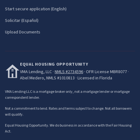
Start secure application (English)
Solicitar (Español)
Upload Documents
EQUAL HOUSING OPPORTUNITY
VMA Lending, LLC
·
NMLS #
2734596
· OFR License
MBR8077
·
Abel Medero
, NMLS #
1010813
· Licensed in Florida
VMA Lending LLC is a mortgage broker only, not a mortgage lender or mortgage
correspondent lender.
Not a commitment to lend. Rates and terms subject to change. Not all borrowers
will qualify.
Equal Housing Opportunity. We do business in accordance with the Fair Housing
Act.