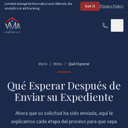
Skip to main content
Limited storage for this notice and referrals. No
Got it
Privacy Policy
analytics or ad tracking.
Services
How It Works
Inicio
/
Hitos
/
Qué Esperar
About
Qué Esperar Después de
Loan Programs
Enviar su Expediente
FHA Loans
Resources
Ahora que su solicitud ha sido enviada, aquí le
VA Loans
See Your Options
FAQ
explicamos cada etapa del proceso para que sepa
Conventional Loans