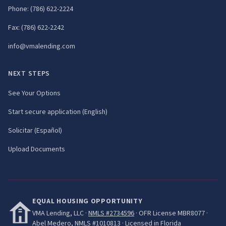
Phone:
(786) 622-2224
Fax:
(786) 622-2242
info@vmalending.com
NEXT STEPS
See Your Options
Start secure application (English)
Solicitar (Español)
Upload Documents
EQUAL HOUSING OPPORTUNITY
VMA Lending, LLC
·
NMLS #
2734596
· OFR License
MBR8077
·
Abel Medero
, NMLS #
1010813
· Licensed in Florida