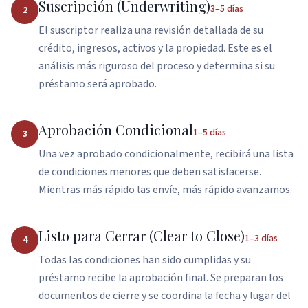
Suscripción (Underwriting)
3–5 días
2
Asset Qualifier
El suscriptor realiza una revisión detallada de su
crédito, ingresos, activos y la propiedad. Este es el
P&L Loans
análisis más riguroso del proceso y determina si su
Bank Statement HELOC
préstamo será aprobado.
Aprobación Condicional
1–5 días
3
Una vez aprobado condicionalmente, recibirá una lista
de condiciones menores que deben satisfacerse.
Mientras más rápido las envíe, más rápido avanzamos.
Listo para Cerrar (Clear to Close)
1–3 días
4
Todas las condiciones han sido cumplidas y su
préstamo recibe la aprobación final. Se preparan los
documentos de cierre y se coordina la fecha y lugar del