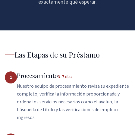
exactamente qué esperar.
Mortgage Calculator
Contact
USDA Loans
Blog & Guides
Returning borrower?
Reverse Mortgages
Refinance
See Your Options
Construction Loans
Las Etapas de su Préstamo
Commercial Real Estate
Non-QM / Alternative
Procesamiento
3–7 días
1
Bank Statement Loans
Nuestro equipo de procesamiento revisa su expediente
completo, verifica la información proporcionada y
DSCR Loans
ordena los servicios necesarios como el avalúo, la
ITIN Mortgage
búsqueda de título y las verificaciones de empleo e
ingresos.
Foreign National Loans
1099 Income Loans